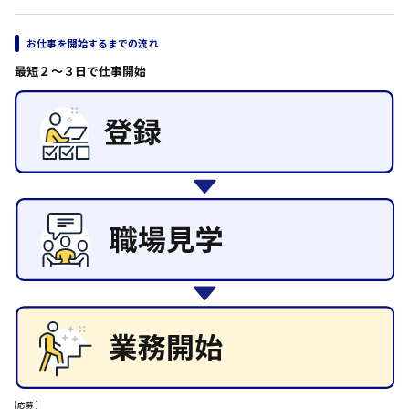
安芸太田町
お仕事を開始するまでの流れ
最短２〜３日で仕事開始
日給10000円以上
安芸郡
山口県
日給制すべて
大竹市
[応募]