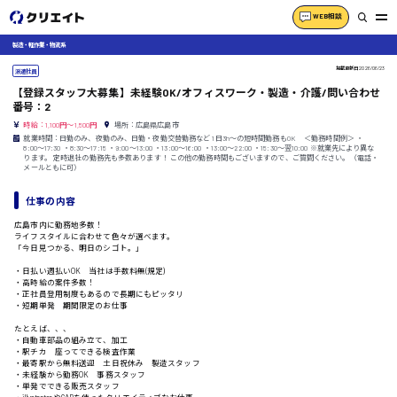
WEB相談
製造・軽作業・物流系
掲載更新日
2026/06/23
派遣社員
【登録スタッフ大募集】未経験OK/オフィスワーク・製造・介護/問い合わせ
番号：2
時給：1,100円～1,500円
場所：広島県広島市
就業時間：日勤のみ、夜勤のみ、日勤・夜勤交替勤務など 1日3h〜の短時間勤務もOK ＜勤務時間例＞ ・
8:00〜17:30 ・8:30〜17:15 ・9:00〜13:00 ・13:00〜16:00 ・13:00〜22:00 ・15:30〜翌10:00 ※就業先により異な
ります。 定時退社の勤務先も多数あります！ この他の勤務時間もございますので、ご質問ください。（電話・
メールともに可）
仕事の内容
広島市内に勤務地多数！
ライフスタイルに合わせて色々が選べます。
「今日見つかる、明日のシゴト。」
・日払い週払いOK 当社は手数料無(規定)
・高時給の案件多数！
・正社員登用制度もあるので長期にもピッタリ
・短期単発 期間限定のお仕事
たとえば、、、
・自動車部品の組み立て、加工
・駅チカ 座ってできる検査作業
・最寄駅から無料送迎 土日祝休み 製造スタッフ
・未経験から勤務OK 事務スタッフ
・単発でできる販売スタッフ