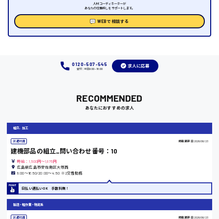
人材コーディネーターが
あなたの仕事探しをサポートします。
WEBで相談する
大阪府
0120-507-545
求人に応募
受付：平日9:00 - 18:00
竹原市
RECOMMENDED
時給1300円〜
あなたにおすすめの求人
熊本県
組立、加工
派遣社員
掲載更新日
2026/06/23
建機部品の組立_問い合わせ番号：10
時給：1,500円～1,875円
広島県広島市安佐南区大塚西
8:00〜16:50/20:00〜4:50 ※2交替勤務
東京都
日払い週払いOK 手数料無！
時給1200円〜
製造・軽作業・物流系
派遣社員
掲載更新日
2026/06/23