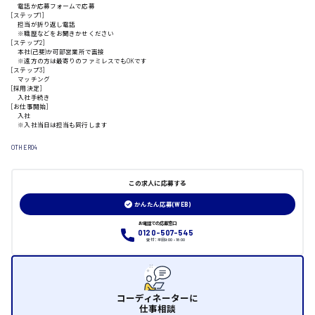
三次市
電話か応募フォームで応募
[ステップ1]
担当が折り返し電話
※職歴などをお聞きかせください
月給制すべて
[ステップ2]
本社(己斐)か可部営業所で面接
※遠方の方は最寄りのファミレスでもOKです
[ステップ3]
三原市
マッチング
[採用決定]
入社手続き
[お仕事開始]
入社
※入社当日は担当も同行します
福山市
OTHER04
時給1000円～
この求人に応募する
かんたん応募(WEB)
福岡県
お電話での応募窓口
0120-507-545
受付：平日9:00 - 18:00
岡山県
コーディネーターに
仕事相談
時給1100円～