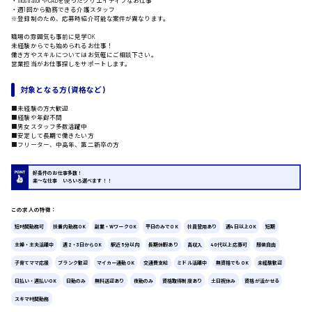
・illustratorやCADを使ったクリエイティブなお仕事
・週1回から勤務できる介護スタッフ
※登録制のため、応募時紹介可能な案件が異なります。
職場の雰囲気も事前に見学OK
未経験からでも始められるお仕事！
働き方やスキルについてはお気軽にご相談下さい。
広島市中区
時給1200円～
製造・軽作業・物流系
営業担当がお仕事探しをサポートします。
組立、加工
製造オペレーター
対象となる方 (資格など)
検品・包装・箱詰め
■未経験の方大歓迎
ピッキング・仕分け
■経験や年齢不問
広島市東区
■男女スタッフ多数活躍中
軽作業
■安定して長期で働きたい方
フォークリフト
■フリーター、中高年、第二新卒の方
介護・医療系
好条件のお仕事多数！
医師
楽〜な仕事 いろいろ選べます！！
時給1300円～
介護職
広島市南区
看護助手
この求人の特徴：
看護師
短時間勤務可
扶養内勤務OK
副業・WワークOK
平日のみでOK
社員登用あり
週4日以上OK
短期
オフィスワーク系
主婦・主夫活躍中
週2・3日からOK
駅近5分以内
長期休暇あり
高収入
40代以上応募可
服装自由
貿易事務
子育てママ応援
ブランク歓迎
マイカー通勤OK
交通費支給
ミドル活躍中
無資格でもOK
未経験歓迎
広島市西区
データ入力
日払い・週払いOK
日勤のみ
無料送迎あり
夜勤のみ
資格取得制度あり
土日祝休み
資格が活かせる
コールセンターオペレーター
一般事務
スキマ時間勤務
総務事務