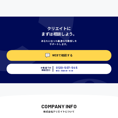
埼玉県
時給1400円〜
クリエイトに
まずは相談しよう。
あなたに合った最適な仕事探しを
サポートします。
千葉県
WEBで相談する
0120-507-545
お電話での
相談窓口
尾道市
受付：平日9:00 - 18:00
日給9000円〜
徳島県
COMPANY INFO
株式会社クリエイトについて