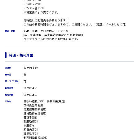
・13:00〜16:00
・13:00〜22:00
ラウンダー営業
・15:30〜翌10:00
ルート営業
※就業先により異なります。
その他の専門職
定時退社の勤務先も多数あります！
この他の勤務時間もございますので、ご質問ください。（電話・メールともに可）
施設管理・整備
呉市
短期・長期・土日祝休み・シフト制
休日・休暇
清掃
GW・夏季休暇・年末年始休暇などの長期休暇有
ライフスタイルに合わせてお仕事可能です。
施工管理
自動車整備士
日給8000円～
配送・ドライバー
待遇・福利厚生
東広島市
規定内支給
交通費
有
駐車場
可
車・バイク通勤
法定による
各種保険
安芸高田市
法定による
有給休暇
日払い週払いOK 手数料無(規定)
その他
正社員登用制度
定期健康診断制度
日給9000円～
資格取得支援制度
各種手当有
私服勤務OK
山県郡
制服貸与
即日内定OK
職場見学OK
勤務開始日相談OK