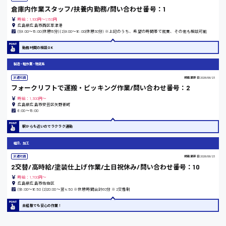
島根県
倉庫内作業スタッフ/扶養内勤務/問い合わせ番号：1
時給：1,100円～1,150円
広島県広島市西区草津港
(1)9:00〜15:00(休憩15分) (2)9:00〜16:00(休憩30分) ※上記のうち、希望の時間帯で就業、その他も相談可能
勤務時間の相談OK
香川県
製造・軽作業・物流系
時給1100円〜
派遣社員
掲載更新日
2026/06/23
フォークリフトで運搬・ピッキング作業/問い合わせ番号：2
時給：1,300円～
広島県広島市安芸区矢野新町
愛知県
6:00〜15:00
駅からも近いのでラクラク通勤
組立、加工
派遣社員
掲載更新日
2026/06/23
宮城県
2交替/高時給/塗装仕上げ作業/土日祝休み/問い合わせ番号：10
時給1000円〜
時給：1,700円～
広島県広島市佐伯区
(1)8:00〜16:50 (2)20:00〜翌4:50 ※休憩時間合計60分 ※2交替制
未経験でも安心の作業！
神奈川県