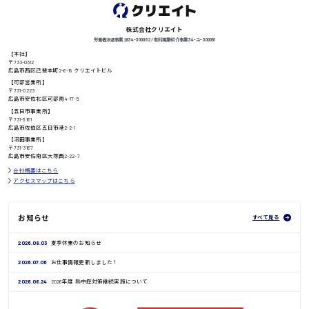
高知県
日給8000円〜
株式会社クリエイト
労働者派遣事業 派34-300062 / 有料職業紹介事業 34-ユ-300091
【本社】
〒733-0812
広島市西区己斐本町2-6-18 クリエイトビル
【可部営業所】
鳥取県
〒731-0223
広島市安佐北区可部南4-17-5
【五日市事業所】
〒731-5161
広島市佐伯区五日市港2-2-1
【沼田事業所】
〒731-3167
広島市安佐南区大塚西2-22-7
会社概要はこちら
アクセスマップはこちら
お知らせ
すべて見る
2026.08.03
夏季休業のお知らせ
2026.07.06
お仕事情報更新しました！
2026.06.24
2026年度 熱中症対策継続実施について