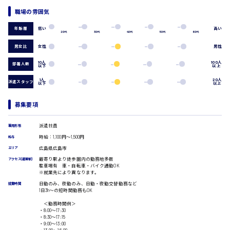
経理事務
職場の雰囲気
時給1400円～
広島市佐伯区
営業事務
受付事務
低い
高い
年齢層
20代
30代
40代
50代
60代
医療事務
男女比
女性
男性
翻訳、通訳
IT・クリエイティブ系
10人
100人
部署人数
以下
以上
広島市安佐南区
DTPオペレーター
1人
20人
派遣スタッフ
以下
以上
CADオペレーター
WEBデザイナー
校正・編集
募集要項
時給1500円以上
システムエンジニア
広島市安佐北区
プログラマー
派遣社員
雇用形態
カスタマーエンジニア
時給：1,100円～1,500円
給与
販売・サービス・フード系
広島県広島市
エリア
最寄り駅より徒歩圏内の勤務地多数
経営企画
アクセス(最寄駅)
駐車場有 車・自転車・バイク通勤OK
販売
※就業先により異なります。
広島市安芸区
レジ
日勤のみ、夜勤のみ、日勤・夜勤交替勤務など
就業時間
ホール
1日3h〜の短時間勤務もOK
接客
＜勤務時間例＞
調理
・8:00〜17:30
時給制すべて
・8:30〜17:15
洗い場
・9:00〜13:00
廿日市市
営業