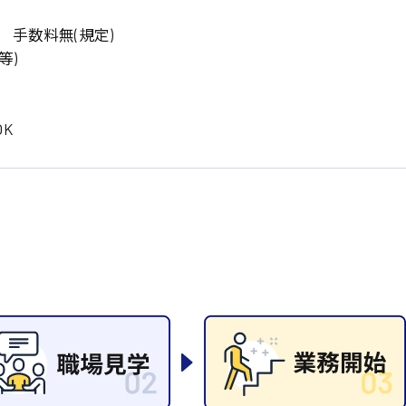
岡山県
大阪府
時給1200円〜
時給1100円〜
 手数料無(規定)
データ入力
コールセンターオペレータ
東京都
島根県
ー
等)
日給9000円〜
日給8000円〜
宮城県
神奈川県
経理事務
営業事務
尾道市
徳島県
翻訳、通訳
K
系
CADオペレーター
WEBデザイナー
プログラマー
カスタマーエンジニア
ード系
販売
レジ
調理
洗い場
ルート営業