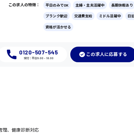
この求人の特徴：
平日のみでOK
主婦・主夫活躍中
長期休暇あり
ブランク歓迎
交通費支給
ミドル活躍中
日
資格が活かせる
0120-507-545
この
求人に応募
する
受付：平日9:00 - 18:00
管理、健康診断対応