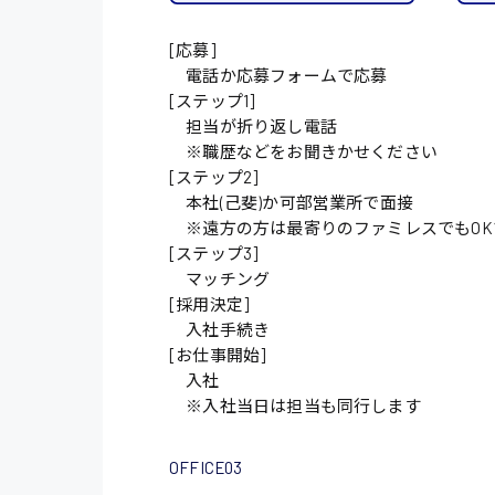
施設管理・整備
[応募]
電話か応募フォームで応募
配送・ドライバー
[ステップ1]
担当が折り返し電話
※職歴などをお聞きかせください
[ステップ2]
本社(己斐)か可部営業所で面接
※遠方の方は最寄りのファミレスでもOK
[ステップ3]
マッチング
[採用決定]
入社手続き
[お仕事開始]
入社
※入社当日は担当も同行します
OFFICE03