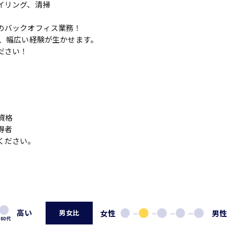
イリング、清掃
のバックオフィス業務！
ど、幅広い経験が生かせます。
ださい！
資格
得者
ください。
高い
女性
男
男女比
60代