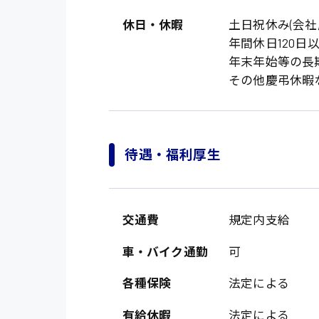
休日・休暇
土日祝休み(会社
年間休日120日
年末年始等の長
その他慶弔休暇
待遇・福利厚生
製造・軽作業・物流
広島市中区
組立、加工
交通費
規定内支給
広島市佐伯区
軽作業
廿日市市
車・バイク通勤
可
介護・医療系
時給1200円～
山県郡
各種保険
法定による
時給制すべて
医師
大竹市
日給制すべて
有給休暇
法定による