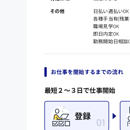
オフィスワーク系
福岡県
時給1300円〜
その他
日払い週払いOK
貿易事務
熊本県
各種手当有(残業
時給1400円〜
愛知県
職場見学OK
総務事務
即日内定OK
千葉県
医療事務
勤務開始日相談O
鳥取県
IT・クリエイティブ
DTPオペレーター
お仕事を開始するまでの流れ
システムエンジニア
販売・サービス・フ
最短２〜３日で仕事開始
経営企画
接客
ラウンダー営業
その他の専門職