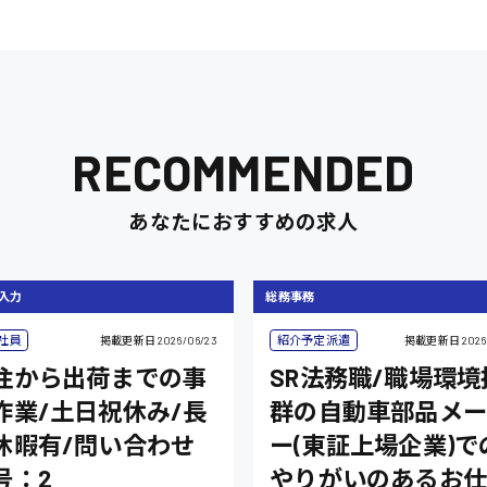
RECOMMENDED
あなたにおすすめの求人
入力
総務事務
社員
紹介予定派遣
掲載更新日
2026/06/23
掲載更新日
2026
注から出荷までの事
SR法務職/職場環境
作業/土日祝休み/長
群の自動車部品メー
休暇有/問い合わせ
ー(東証上場企業)で
号：2
やりがいのあるお仕