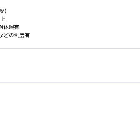
歴)
以上
期休暇有
などの制度有
系
広島市東区
広島市南区
製造オペレーター
検品・包装・箱詰め
広島市安佐南区
広島市安佐北区
フォークリフト
呉市
東広島市
時給1300円～
時給1400円～
安芸太田町
安芸郡
日給8000円～
日給9000円～
介護職
看護助手
三次市
三原市
月給制すべて
時給1000円～