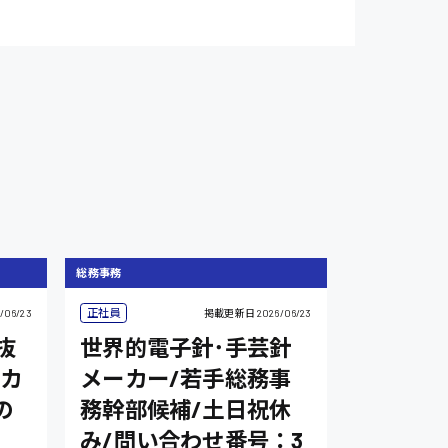
総務事務
正社員
/06/23
掲載更新日
2026/06/23
抜
世界的電子針･手芸針
カ
メーカー/若手総務事
の
務幹部候補/土日祝休
み/問い合わせ番号：3