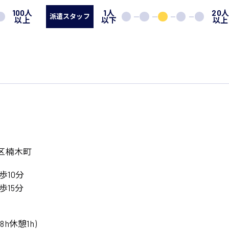
100人
1人
20
派遣スタッフ
以上
以下
以上
区楠木町
歩10分
歩15分
働8h休憩1h)