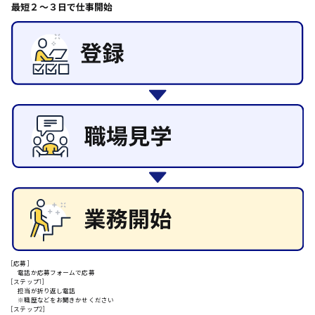
最短２〜３日で仕事開始
その他の専門職
東広島市
施設管理・整備
清掃
施工管理
自動車整備士
安芸高田市
配送・ドライバー
日給9000円～
山県郡
安芸太田町
日給10000円以上
安芸郡
[応募]
電話か応募フォームで応募
[ステップ1]
担当が折り返し電話
※職歴などをお聞きかせください
[ステップ2]