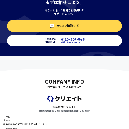
まずは相談しよう。
あなたに合った最適な仕事探しを
サポートします。
埼玉県
WEBで相談する
時給1400円〜
0120-507-545
お電話での
相談窓口
受付：平日9:00 - 18:00
千葉県
尾道市
日給9000円〜
COMPANY INFO
株式会社クリエイトについて
徳島県
株式会社クリエイト
労働者派遣事業 派34-300062 / 有料職業紹介事業 34-ユ-300091
【本社】
〒733-0812
広島市西区己斐本町2-6-18 クリエイトビル
高知県
日給8000円〜
【可部営業所】