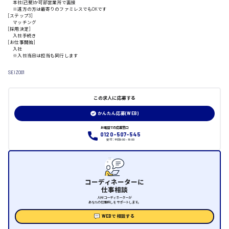
本社(己斐)か可部営業所で面接
山口県
※遠方の方は最寄りのファミレスでもOKです
[ステップ3]
マッチング
[採用決定]
日給制すべて
入社手続き
[お仕事開始]
大竹市
入社
※入社当日は担当も同行します
SEIZO01
三次市
この求人に応募する
かんたん応募(WEB)
月給制すべて
お電話での応募窓口
0120-507-545
三原市
受付：平日9:00 - 18:00
コーディネーターに
福山市
仕事相談
人材コーディネーターが
あなたの仕事探しをサポートします。
時給1000円～
WEBで相談する