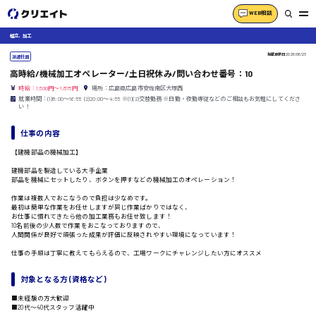
WEB相談
組立、加工
掲載更新日
2026/06/23
派遣社員
高時給/機械加工オペレーター/土日祝休み/問い合わせ番号：10
時給：1,500円～1,875円
場所：広島県広島市安佐南区大塚西
就業時間：(1)8:00〜16:55 (2)20:00〜4:55 ※(1)(2)交替勤務 ※日勤・夜勤専従などのご相談もお気軽にしてくださ
い！
仕事の内容
【建機部品の機械加工】
建機部品を製造している大手企業
部品を機械にセットしたり、ボタンを押すなどの機械加工のオペレーション！
作業は複数人でおこなうので負担は少なめです。
最初は簡単な作業をお任せしますが同じ作業ばかりではなく、
お仕事に慣れてきたら他の加工業務もお任せ致します！
10名前後の少人数で作業をおこなっておりますので、
人間関係が良好で頑張った成果が評価に反映されやすい環境になっています！
仕事の手順は丁寧に教えてもらえるので、工場ワークにチャレンジしたい方にオススメ
対象となる方 (資格など)
■未経験の方大歓迎
■20代〜40代スタッフ活躍中