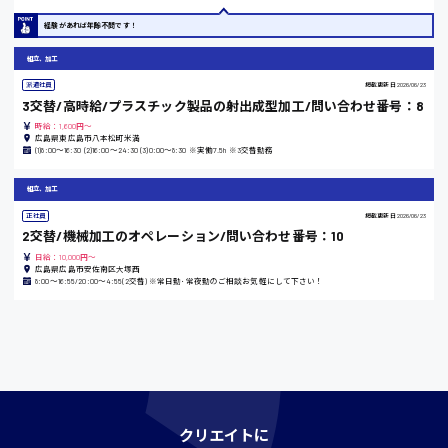
時給1200円〜
経験があれば年齢不問です！
組立、加工
島根県
派遣社員
掲載更新日
2026/06/23
3交替/高時給/プラスチック製品の射出成型加工/問い合わせ番号：8
時給：1,600円～
広島県東広島市八本松町米満
(1)8:00〜16:30 (2)16:00〜24:30 (3)0:00〜8:30 ※実働7.5h ※3交替勤務
香川県
組立、加工
時給1100円〜
正社員
掲載更新日
2026/06/23
2交替/機械加工のオペレーション/問い合わせ番号：10
日給：10,000円～
愛知県
広島県広島市安佐南区大塚西
8:00〜16:55/20:00〜4:55(2交替) ※常日勤･常夜勤のご相談お気軽にして下さい！
宮城県
時給1000円〜
クリエイトに
神奈川県