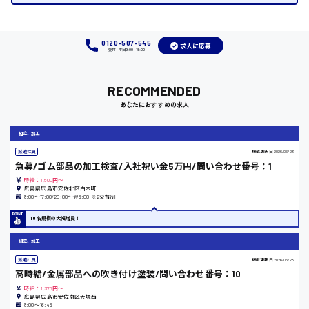
福岡県
0120-507-545
求人に応募
受付：平日9:00 - 18:00
岡山県
RECOMMENDED
時給1100円～
あなたにおすすめの求人
大阪府
組立、加工
派遣社員
掲載更新日
2026/06/23
急募/ゴム部品の加工検査/入社祝い金5万円/問い合わせ番号：1
時給：1,500円～
竹原市
広島県広島市安佐北区白木町
8:00〜17:00/20:00〜翌5:00 ※2交替制
時給1300円〜
10名規模の大幅増員！
組立、加工
熊本県
派遣社員
掲載更新日
2026/06/23
高時給/金属部品への吹き付け塗装/問い合わせ番号：10
時給：1,375円～
広島県広島市安佐南区大塚西
8:00〜16:45
東京都