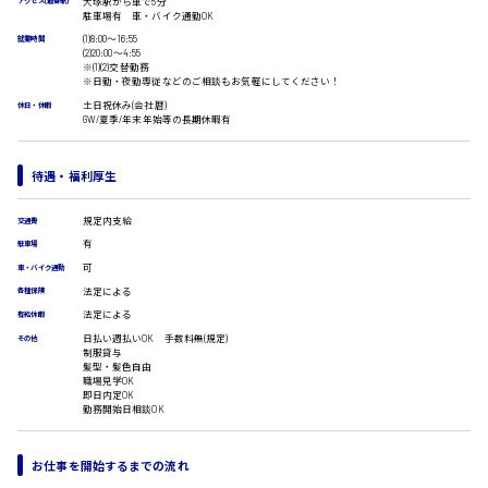
大塚駅から車で5分
アクセス(最寄駅)
駐車場有 車・バイク通勤OK
医療事務
広島市安佐南区
(1)8:00〜16:55
翻訳、通訳
就業時間
(2)20:00〜4:55
※(1)(2)交替勤務
IT・クリエイティブ系
※日勤・夜勤専従などのご相談もお気軽にしてください！
DTPオペレーター
時給1500円以上
土日祝休み(会社暦)
休日・休暇
広島市安佐北区
CADオペレーター
GW/夏季/年末年始等の長期休暇有
WEBデザイナー
校正・編集
待遇・福利厚生
システムエンジニア
プログラマー
広島市安芸区
規定内支給
カスタマーエンジニア
交通費
有
駐車場
販売・サービス・フード系
可
車・バイク通勤
経営企画
時給制すべて
法定による
各種保険
販売
廿日市市
法定による
有給休暇
レジ
日払い週払いOK 手数料無(規定)
その他
ホール
制服貸与
接客
髪型・髪色自由
職場見学OK
調理
即日内定OK
呉市
洗い場
勤務開始日相談OK
営業
ラウンダー営業
お仕事を開始するまでの流れ
ルート営業
日給8000円～