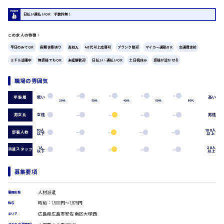
広島市中区
時給1200円～
製造・軽作業・物流系
日払い週払いOK 手数料無！
組立、加工
製造オペレーター
この求人の特徴：
検品・包装・箱詰め
平日のみでOK
長期休暇あり
高収入
40代以上応募可
ブランク歓迎
マイカー通勤OK
交通費支給
ピッキング・仕分け
広島市東区
ミドル活躍中
無資格でもOK
未経験歓迎
日払い・週払いOK
土日祝休み
資格が活かせる
軽作業
フォークリフト
職場の雰囲気
介護・医療系
時給1300円～
低い
高い
年齢層
広島市南区
医師
20代
30代
40代
50代
60代
介護職
男女比
女性
男性
看護助手
看護師
10人
100人
部署人数
以下
以上
オフィスワーク系
広島市西区
1人
20人
派遣スタッフ
以下
以上
貿易事務
データ入力
募集要項
コールセンターオペレーター
時給1400円～
一般事務
広島市佐伯区
人材派遣
雇用形態
総務事務
時給：1,500円～1,875円
経理事務
給与
営業事務
広島県広島市安佐南区大塚西
エリア
受付事務