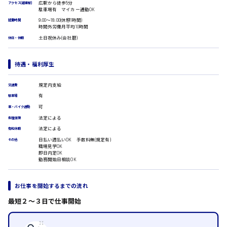
広駅から徒歩5分
アクセス(最寄駅)
広島市安佐南区
医療事務
駐車場有 マイカー通勤OK
翻訳、通訳
9:00〜18:00(休憩1時間)
就業時間
時間外労働月平均10時間
IT・クリエイティブ系
土日祝休み(会社暦)
休日・休暇
DTPオペレーター
時給1500円以上
広島市安佐北区
CADオペレーター
WEBデザイナー
待遇・福利厚生
校正・編集
システムエンジニア
規定内支給
交通費
プログラマー
有
広島市安芸区
駐車場
カスタマーエンジニア
可
車・バイク通勤
販売・サービス・フード系
法定による
各種保険
経営企画
法定による
有給休暇
時給制すべて
販売
日払い週払いOK 手数料無(規定有)
その他
廿日市市
職場見学OK
レジ
即日内定OK
ホール
勤務開始日相談OK
接客
調理
お仕事を開始するまでの流れ
呉市
洗い場
営業
最短２〜３日で仕事開始
ラウンダー営業
ルート営業
日給8000円～