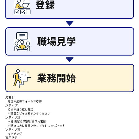
東広島市
その他の専門職
施設管理・整備
清掃
施工管理
自動車整備士
安芸高田市
配送・ドライバー
日給9000円～
山県郡
安芸太田町
[応募]
日給10000円以上
電話か応募フォームで応募
[ステップ1]
担当が折り返し電話
安芸郡
※職歴などをお聞きかせください
[ステップ2]
本社(己斐)か可部営業所で面接
※遠方の方は最寄りのファミレスでもOKです
[ステップ3]
マッチング
[採用決定]
山口県