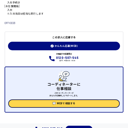
入社手続き
[お仕事開始]
入社
※入社当日は担当も同行します
日給制すべて
OFFICE03
大竹市
この求人に応募する
かんたん応募(WEB)
三次市
お電話での応募窓口
0120-507-545
受付：平日9:00 - 18:00
月給制すべて
三原市
コーディネーターに
仕事相談
人材コーディネーターが
あなたの仕事探しをサポートします。
福山市
WEBで相談する
時給1000円～
福岡県