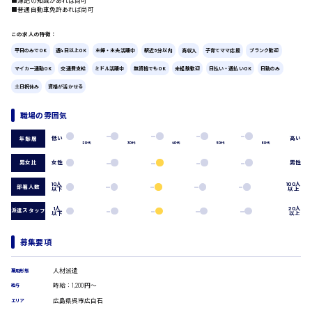
■簿記の知識があれば尚可
■普通自動車免許あれば尚可
広島市中区
時給1200円～
製造・軽作業・物流系
この求人の特徴：
組立、加工
製造オペレーター
平日のみでOK
週4日以上OK
主婦・主夫活躍中
駅近5分以内
高収入
子育てママ応援
ブランク歓迎
検品・包装・箱詰め
マイカー通勤OK
交通費支給
ミドル活躍中
無資格でもOK
未経験歓迎
日払い・週払いOK
日勤のみ
ピッキング・仕分け
広島市東区
土日祝休み
資格が活かせる
軽作業
フォークリフト
職場の雰囲気
介護・医療系
時給1300円～
広島市南区
医師
低い
高い
年齢層
20代
30代
40代
50代
60代
介護職
男女比
女性
男性
看護助手
看護師
10人
100人
部署人数
以下
以上
オフィスワーク系
広島市西区
1人
20人
派遣スタッフ
以下
以上
貿易事務
データ入力
コールセンターオペレーター
募集要項
時給1400円～
一般事務
広島市佐伯区
総務事務
人材派遣
雇用形態
経理事務
時給：1,200円～
給与
営業事務
広島県呉市広白石
エリア
受付事務