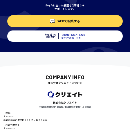
あなたに合った最適な仕事探しを
サポートします。
埼玉県
WEBで相談する
時給1400円〜
0120-507-545
お電話での
相談窓口
受付：平日9:00 - 18:00
千葉県
尾道市
日給9000円〜
COMPANY INFO
株式会社クリエイトについて
徳島県
株式会社クリエイト
労働者派遣事業 派34-300062 / 有料職業紹介事業 34-ユ-300091
【本社】
〒733-0812
広島市西区己斐本町2-6-18 クリエイトビル
高知県
日給8000円〜
【可部営業所】
〒731-0223