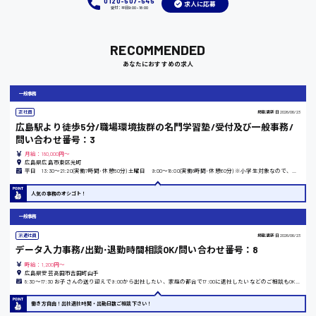
0120-507-545
求人に応募
受付：平日9:00 - 18:00
RECOMMENDED
岡山県
あなたにおすすめの求人
時給1100円～
一般事務
正社員
掲載更新日
2026/06/23
大阪府
広島駅より徒歩5分/職場環境抜群の名門学習塾/受付及び一般事務/
問い合わせ番号：3
月給：180,000円～
広島県広島市東区光町
平日 13:30〜21:20(実働7時間･休憩50分) 土曜日 9:00〜18:00(実働8時間･休憩60分) ※小学生対象なので、学校の春･夏･冬休み期間は、9:00〜17:30(実働7時間30分･休憩60分)
竹原市
人気の事務のオシゴト！
時給1300円〜
一般事務
派遣社員
掲載更新日
2026/06/23
熊本県
データ入力事務/出勤･退勤時間相談OK/問い合わせ番号：8
時給：1,200円～
広島県安芸高田市吉田町山手
8:30〜17:30 お子さんの送り迎えで9:00から出社したい、家庭の都合で17:00に退社したいなどのご相談もOKです！
働き方自由！出社退社時間・出勤日数ご相談下さい！
東京都