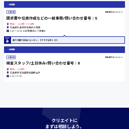
時給1200円〜
一般事務
派遣社員
掲載更新日
2026/06/23
請求書や伝票作成などの一般事務/問い合わせ番号：5
島根県
時給：1,200円～1,500円
広島県広島市安佐南区大塚西
8:00〜23:00 上記時間内にて実働8h
座り作業で本当にカンタン、ラクラクなオシゴト
香川県
一般事務
時給1100円〜
派遣社員
掲載更新日
2026/06/23
検査スタッフ/土日休み/問い合わせ番号：8
時給：1,100円～
愛知県
広島県安芸高田市吉田町山手
8:30〜17:30
宮城県
時給1000円〜
クリエイトに
神奈川県
まずは相談しよう。