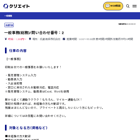
WEB相談
一般事務
掲載更新日
2026/06/23
派遣社員
一般事務(総務)/問い合わせ番号：2
時給：1,200円～
場所：広島県呉市広白石
就業時間：9:00〜18:00(休憩1時間) 時間外労働月平均10時間
仕事の内容
【一般事務】
印刷会社での一般事務をお願いいたします！
・販売管理システム入力
・勤務表入力
・入出金処理
・窓口に来社されたお客様対応、電話対応
※販売管理システム、勤務表はExcel、Wordを使用
駅から近くて通勤ラクラク！もちろん、マイカー通勤もOK！
簿記の知識があれば、未経験の方も大歓迎です。
残業はほとんどないので、プライベートと両立したいという方にもピッタリ。
詳細についてはお気軽にお問い合わせください。
対象となる方 (資格など)
■未経験の方大歓迎